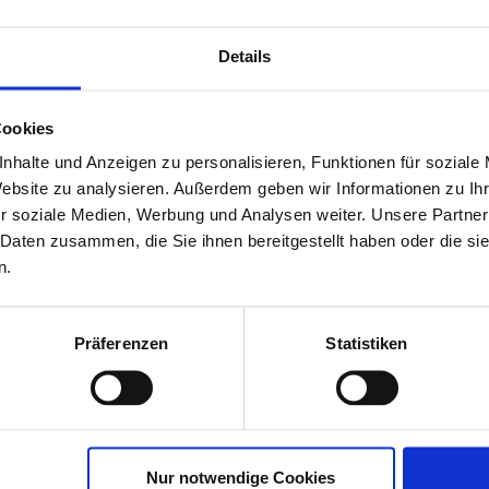
Vid
LUFT
Pla
Details
 und Energie eingebracht wird muss viel
enommen werden. Und diese Abluft muss
Cookies
gekühlt werden damit die Aggregarte eine
nhalte und Anzeigen zu personalisieren, Funktionen für soziale
dauer haben.
Website zu analysieren. Außerdem geben wir Informationen zu I
r soziale Medien, Werbung und Analysen weiter. Unsere Partner
 Daten zusammen, die Sie ihnen bereitgestellt haben oder die s
n.
Präferenzen
Statistiken
Nur notwendige Cookies
ABACUS MASCHINENBAU GMBH