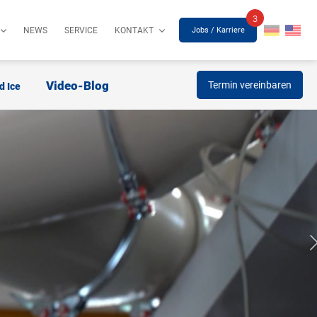
3
Jobs / Karriere
NEWS
SERVICE
KONTAKT
Video-Blog
Termin vereinbaren
d Ice