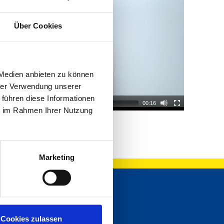
eo
yer
Über Cookies
 Medien anbieten zu können
hrer Verwendung unserer
 führen diese Informationen
00:00
00:16
ie im Rahmen Ihrer Nutzung
Marketing
Cookies zulassen
FIRMENPROFIL