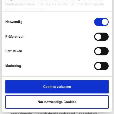
bereitgestellt haben oder die sie im Rahmen Ihrer Nutzung der
Dienste gesammelt haben.
Einwilligungsauswahl
Notwendig
Präferenzen
BESCHRIFTEN
Statistiken
PREMO-DRÜCKMASCHINEN BRINGEN
Marketing
DAS DRÜCKEN AUF EIN NEUES LEVEL
Drücken ist Vertrauenssache. Und vertrauen sollten Sie nur
den Besten. Aber was zeichnet uns aus? Es ist unser
Cookies zulassen
Anspruch, Innovation mit gesundem Pragmatismus zu
verbinden. Das leben wir seit Tag 1 der PREMO-
Nur notwendige Cookies
Erfolgsgeschichte, als wir die ersten waren, die komplett
neuartige Drückmaschinen entwickelt haben. Der Markt
sagte damals: „Die Welt drückt horizontal – das wird nie