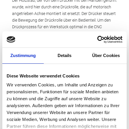
Der Holzstab, der von dem Drücker mit den Händen geführt
wurde, wird hier durch eine Drückrolle, die auf motorisch
angetrieben Achse montiert ist ersetzt. Der Drücker steuert
die Bewegung der Drückrolle über ein Bedienteil. Um den
Drückprozess für ein Werkstück optimal in die CNC
Maschine „einlernen“ zu können hat der Drücker zur
Prozesskontrolle jetzt nur noch den Blick auf das
Werkstück und die Wahrnehmung der Vibration der
Maschine über das Gehör oder durch den direkten Kontakt
Zustimmung
Details
Über Cookies
mit der Maschine.
Diese Art der Rückmeldung des Prozessverlaufes ist bei
Diese Webseite verwendet Cookies
weitem nicht so effektiv, wie der Rückmeldung and die
Wir verwenden Cookies, um Inhalte und Anzeigen zu
Hand, welche auch den Prozess des Drückens ausführt.
personalisieren, Funktionen für soziale Medien anbieten
Um diese Rückmeldung wieder zu verbessern, planen wir
zu können und die Zugriffe auf unsere Website zu
die Drückkraft und die Vibration, die auf die Drückrolle
analysieren. Außerdem geben wir Informationen zu Ihrer
wirkt, direkt am Bedienteil der CNC Drückmaschine für den
Verwendung unserer Website an unsere Partner für
Drücker durch Force Feedback wieder spürbar zu machen.
soziale Medien, Werbung und Analysen weiter. Unsere
Dies wird realisiert, in dem wir die auf die Drückrolle
Partner führen diese Informationen möglicherweise mit
einwirkende Kraft messen und dann an dem Bedienteil (z.B.