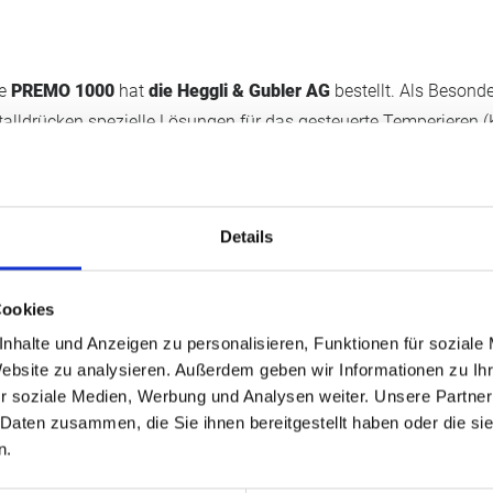
ne
PREMO 1000
hat
die Heggli & Gubler AG
bestellt. Als Besonde
alldrücken spezielle Lösungen für das gesteuerte Temperieren 
eiterungen unserer Software – und diese Wünsche haben wir p
tehenden Kontakt überzeugte nicht zuletzt die Präsentation un
den von unserer Kompetenz.
Details
ITERLESEN …
Cookies
nhalte und Anzeigen zu personalisieren, Funktionen für soziale
Website zu analysieren. Außerdem geben wir Informationen zu I
N DER EDELMETALLVERARBEITUNG
r soziale Medien, Werbung und Analysen weiter. Unsere Partner
 Daten zusammen, die Sie ihnen bereitgestellt haben oder die s
n.