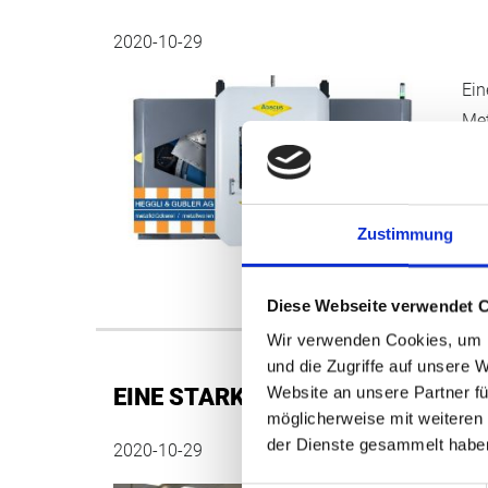
2020-10-29
Ei
Met
Erw
bes
Kun
Zustimmung
WE
Diese Webseite verwendet 
Wir verwenden Cookies, um I
und die Zugriffe auf unsere 
EINE STARKE UNTERSTÜTZUNG I
Website an unsere Partner fü
möglicherweise mit weiteren
der Dienste gesammelt habe
2020-10-29