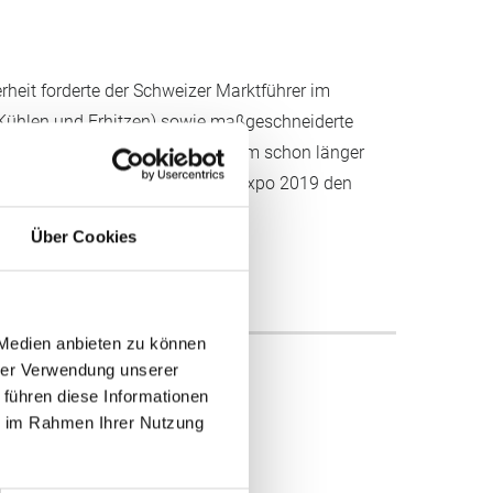
rheit forderte der Schweizer Marktführer im
(Kühlen und Erhitzen) sowie maßgeschneiderte
unktgenau umgesetzt. Nach einem schon länger
serer Innovationen auf der Blechexpo 2019 den
Über Cookies
 Medien anbieten zu können
hrer Verwendung unserer
 führen diese Informationen
ie im Rahmen Ihrer Nutzung