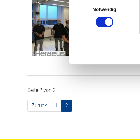
Einwilligungsauswahl
Un
Notwendig
Ede
Anf
Drü
die
übe
WE
Seite 2 von 2
Zurück
1
2