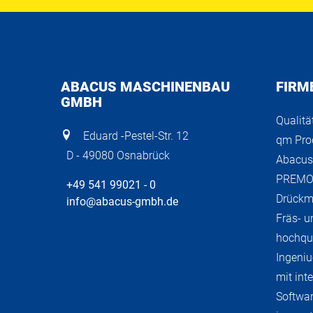
ABACUS MASCHINENBAU
FIRM
GMBH
Qualitä
Eduard -Pestel-Str. 12
qm Prod
D - 49080 Osnabrück
Abacus
PREMO-
+49 541 99021 - 0
Drückm
info@abacus-gmbh.de
Fräs- u
hochqua
Ingeni
mit inte
Softwar