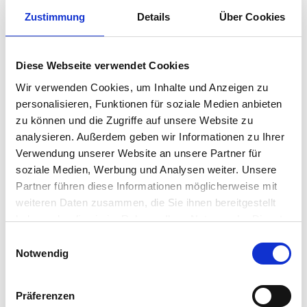
„Beckhoff-Touch-Screen“
Zustimmung
Details
Über Cookies
HAUPTREVOLVER
Schlitten für 1 Werkzeug-/Rollenhalter starr,
Diese Webseite verwendet Cookies
Verfahrwege: X-Achse 650 mm; Z-Achse 850 mm Incl.
Wir verwenden Cookies, um Inhalte und Anzeigen zu
einem Werkzeug-/Rollenhalter
personalisieren, Funktionen für soziale Medien anbieten
zu können und die Zugriffe auf unsere Website zu
NEBENWERKZEUGSCHLITTEN
analysieren. Außerdem geben wir Informationen zu Ihrer
Schlitten für 1 Halterung für Einlegehilfe oder/und
Verwendung unserer Website an unsere Partner für
Schneidwerkzeuge
soziale Medien, Werbung und Analysen weiter. Unsere
Partner führen diese Informationen möglicherweise mit
SCHALTSCHRANK
weiteren Daten zusammen, die Sie ihnen bereitgestellt
Mit Klimagerät
haben oder die sie im Rahmen Ihrer Nutzung der Dienste
gesammelt haben.
Einwilligungsauswahl
MOBILES BEDIENPULT
Notwendig
Optimal positionierbar für den Anwender
Präferenzen
STEUERUNG