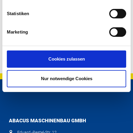
Beckhoff TwinCAT-CNC
Statistiken
PULVERBESCHICHTETE UMHAUSUNG
Mit 3 manuell zu öffnenden Türen
Marketing
SEITLICHE SPÄNETÜR
Pulverbeschichtet
Cookies zulassen
Nur notwendige Cookies
ABACUS MASCHINENBAU GMBH
Eduard -Pestel-Str. 12