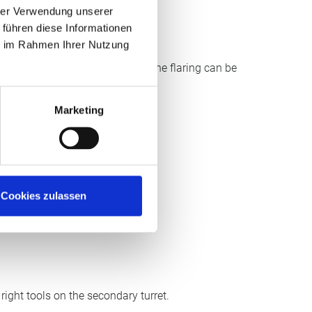
hrer Verwendung unserer
 führen diese Informationen
LARING ROLLER
ie im Rahmen Ihrer Nutzung
h the flaring roller, the radius of the flaring can be
ividually shaped.
Marketing
Cookies zulassen
right tools on the secondary turret.