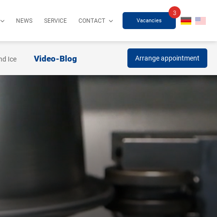
3
Vacancies
NEWS
SERVICE
CONTACT
Video-Blog
Arrange appointment
nd Ice