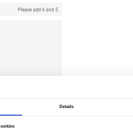
Please add 6 and 5.
Details
Angaben und Daten
en und gespeichert
derzeit widerrufen.*
Cookies