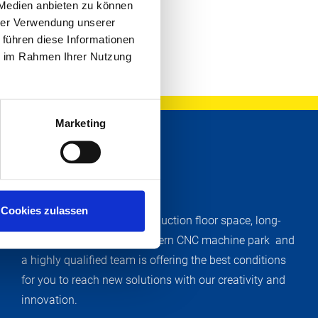
 Medien anbieten zu können
hrer Verwendung unserer
 führen diese Informationen
ie im Rahmen Ihrer Nutzung
Marketing
COMPANY PROFILE
Cookies zulassen
1,600 square metres of production floor space, long-
standing experience, a modern CNC machine park and
a highly qualified team is offering the best conditions
for you to reach new solutions with our creativity and
innovation.